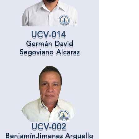
UCV-014
Germán David
Segoviano Alcaraz
UCV-002
Benjamín
Jimenez Arguello