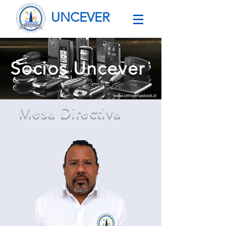
UNCEVER
Socios Uncever
Mesa Directiva