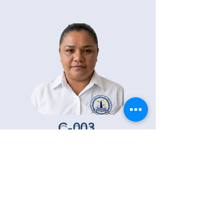
C-003
María del C.
Gutiérrez González