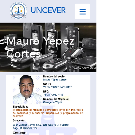
UNCEVER
Mauro Yépez
Cortes